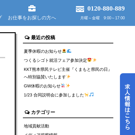
0120-880-889
プ
お仕事をお探しの方へ
月曜～金曜 9:00～17:00
最近の投稿
夏季休暇のお知らせ
つくるシゴト就活フェア参加決定
KKT熊本県民テレビ主催『くまもと県民の日』
へ特別協賛いたします
GW休暇のお知らせ
1/23 合同説明会に参加しました
カテゴリー
地域貢献活動
メディア掲載情報