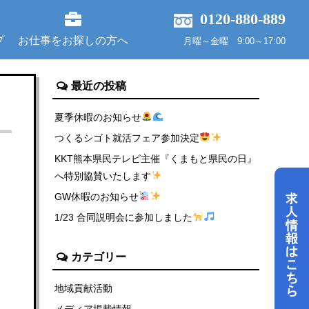
0120-880-889
プ
お仕事をお探しの方へ
月曜～金曜 9:00～17:00
最近の投稿
夏季休暇のお知らせ
つくるシゴト就活フェア参加決定
KKT熊本県民テレビ主催『くまもと県民の日』
へ特別協賛いたします
GW休暇のお知らせ
1/23 合同説明会に参加しました
カテゴリー
地域貢献活動
メディア掲載情報