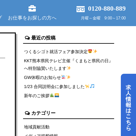
0120-880-889
プ
お仕事をお探しの方へ
月曜～金曜 9:00～17:00
最近の投稿
つくるシゴト就活フェア参加決定
KKT熊本県民テレビ主催『くまもと県民の日』
へ特別協賛いたします
GW休暇のお知らせ
1/23 合同説明会に参加しました
新年のご挨拶
カテゴリー
地域貢献活動
メディア掲載情報