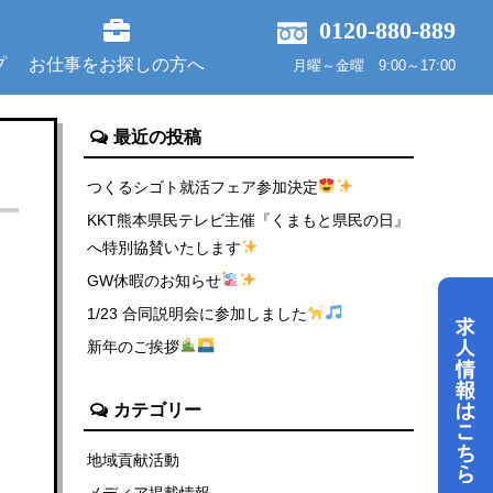
0120-880-889
プ
お仕事をお探しの方へ
月曜～金曜 9:00～17:00
最近の投稿
つくるシゴト就活フェア参加決定
KKT熊本県民テレビ主催『くまもと県民の日』
へ特別協賛いたします
GW休暇のお知らせ
1/23 合同説明会に参加しました
新年のご挨拶
カテゴリー
地域貢献活動
メディア掲載情報